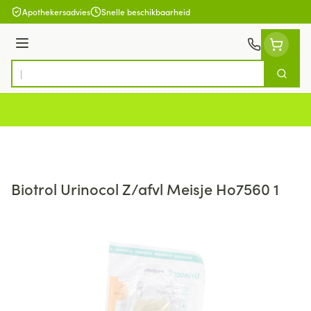
Ga naar de inhoud
Apothekersadvies
Snelle beschikbaarheid
Menu
Zoek
Product, merk, categorie...
Biotrol Urinocol Z/afvl Meisje Ho7560 1