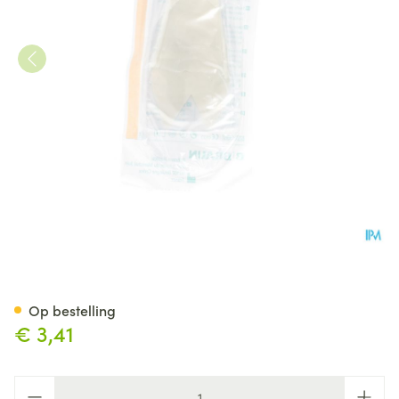
Biotrol Urinocol Z/afvl Meisj
Op bestelling
€ 3,41
Aantal