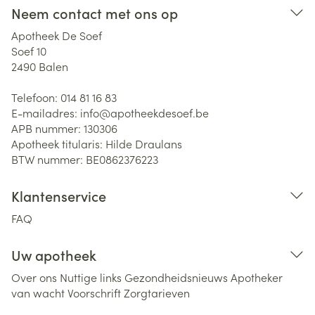
Neem contact met ons op
Apotheek De Soef
Soef 10
2490
Balen
Telefoon:
014 81 16 83
E-mailadres:
info@
apotheekdesoef.be
APB nummer:
130306
Apotheek titularis:
Hilde Draulans
BTW nummer:
BE0862376223
Klantenservice
FAQ
Uw apotheek
Over ons
Nuttige links
Gezondheidsnieuws
Apotheker
van wacht
Voorschrift
Zorgtarieven