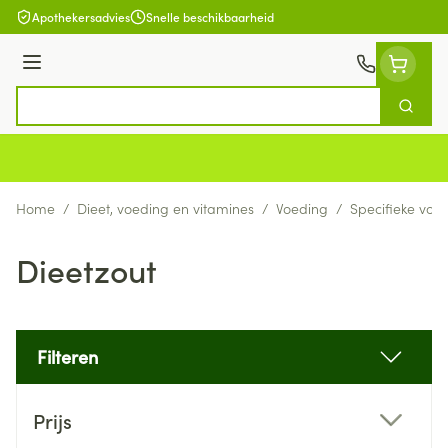
Ga naar de inhoud
Apothekersadvies
Snelle beschikbaarheid
Menu
Zoek
Product, merk, categorie...
Home
/
Dieet, voeding en vitamines
/
Voeding
/
Specifieke voe
Dieetzout
Filteren
Doorgaan naar productlijst
Prijs
filter