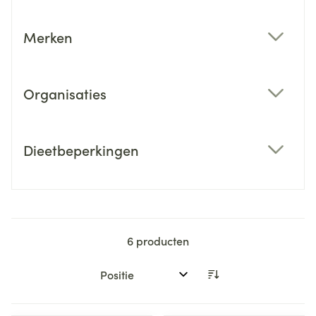
Merken
filter
Organisaties
filter
Dieetbeperkingen
filter
6
producten
Sorteer op: