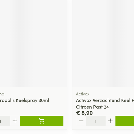
ma
Activox
Propolis Keelspray 30ml
Activox Verzachtend Keel 
Citroen Past 24
€ 8,90
Aantal