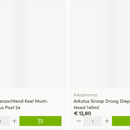
Arkopharma
Verzachtend Keel Munt-
Arkotus Siroop Droog Diep
us Past 24
Hoest 140ml
€ 12,80
Aantal