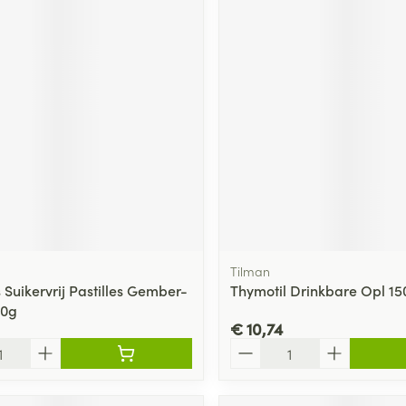
ging
Supplementen
Insectenwe
Mondmaskers
middelen
ssen
 -
id
d
Tilman
Zelfbruiner
Scheren
 Suikervrij Pastilles Gember-
Thymotil Drinkbare Opl 15
10g
€ 10,74
Aantal