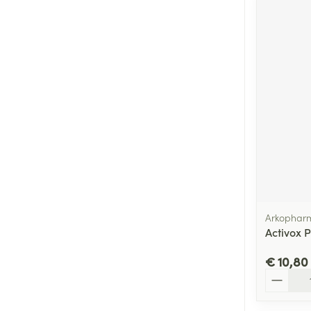
Arkophar
Activox 
€ 10,80
Aantal