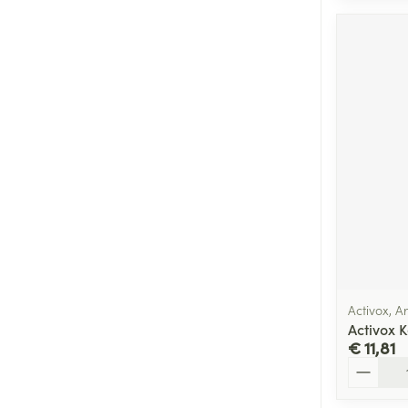
Activox, 
Activox K
€ 11,81
Aantal