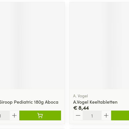
A. Vogel
 Siroop Pediatric 180g Aboca
A.Vogel Keeltabletten
€ 8,44
Aantal