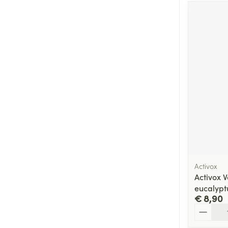
Activox
Activox 
eucalypt
€ 8,90
Aantal