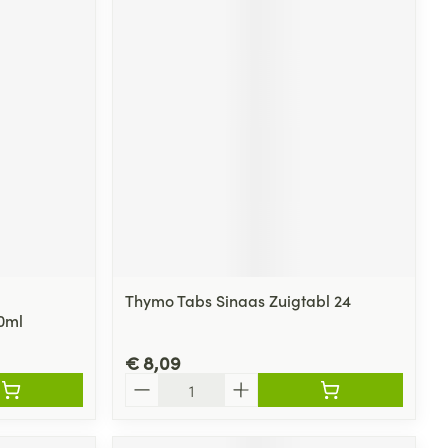
rende
Parfums en
geurproducten
Thymo Tabs Sinaas Zuigtabl 24
CBD
0ml
€ 8,09
Aantal