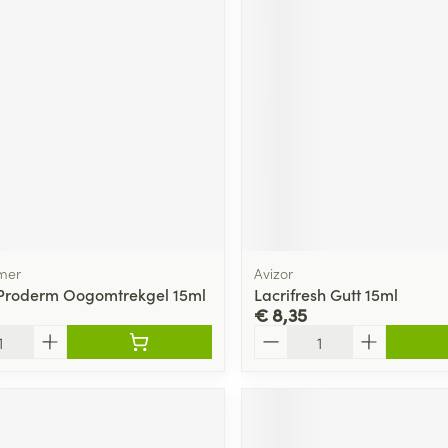
ging
Supplementen
Insectenwe
Mondmaskers
middelen
ssen
 -
id
d
mer
Avizor
Proderm Oogomtrekgel 15ml
Lacrifresh Gutt 15ml
€ 8,35
Zelfbruiner
Scheren
Aantal