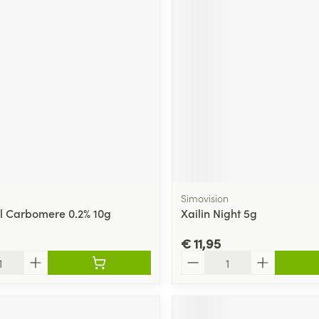
n
Simovision
el Carbomere 0.2% 10g
Xailin Night 5g
€ 11,95
Aantal