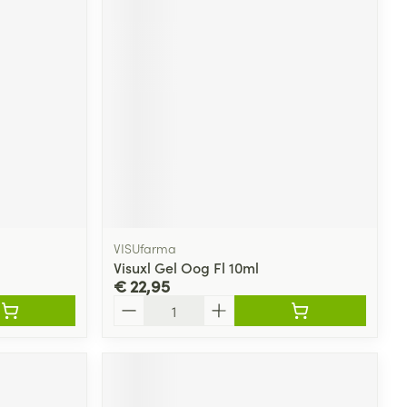
rende
Parfums en
geurproducten
VISUfarma
Visuxl Gel Oog Fl 10ml
€ 22,95
CBD
Aantal