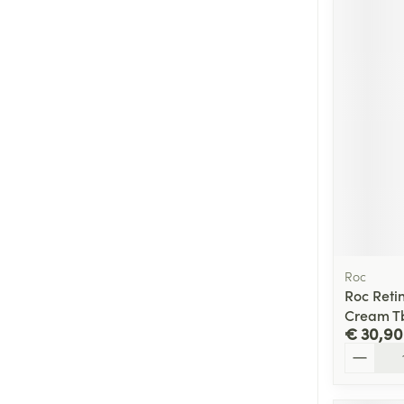
Roc
Roc Reti
Cream T
€ 30,90
Aantal