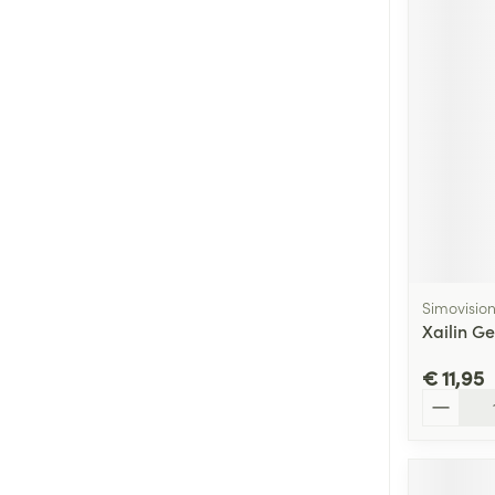
Simovisio
Xailin G
€ 11,95
Aantal