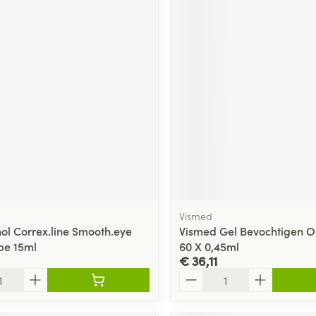
Vismed
nol Correx.line Smooth.eye
Vismed Gel Bevochtigen O
be 15ml
60 X 0,45ml
€ 36,11
Aantal