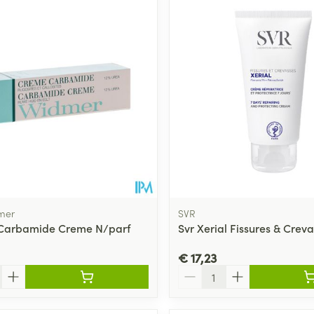
Toon meer
ging
Supplementen
Insectenwe
Mondmaskers
middelen
ssen
 -
id
d
mer
SVR
Carbamide Creme N/parf
Svr Xerial Fissures & Crev
Zelfbruiner
Scheren
€ 17,23
Aantal