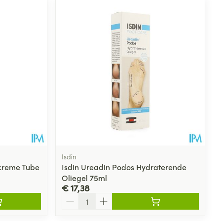
Isdin
tcreme Tube
Isdin Ureadin Podos Hydraterende
Oliegel 75ml
€ 17,38
Aantal