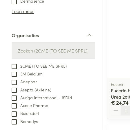
Dermasence
Aerosol access
Blaren
Creme, gel en 
Toon meer
Zuurstof
Eelt
Eksteroog - lik
Ademhalingsste
Organisaties
Toon meer
filter
Spieren en gew
Specifiek voor
2CME (TO SEE ME SPRL)
Naalden en spu
3M Belgium
Lichaamsverzo
Infecties
Adephar
Spuiten
Eucerin
Deodorant
Asepta (Akileine)
Eucerin 
Oplossing voor 
Gezichtsverzor
Urea 2x1
Auriga International - ISDIN
Naalden
€ 24,74
Luizen
Axone Pharma
Aantal
Naalden voor i
Beiersdorf
pennaalden
Bomedys
Diagnostica
Toon meer