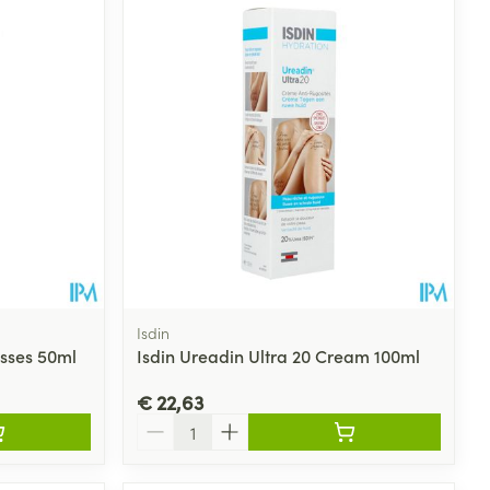
rende
Parfums en
geurproducten
Isdin
asses 50ml
Isdin Ureadin Ultra 20 Cream 100ml
CBD
€ 22,63
Aantal