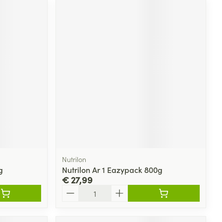
rende
Parfums en
geurproducten
CBD
Nutrilon
g
Nutrilon Ar 1 Eazypack 800g
€ 27,99
Aantal