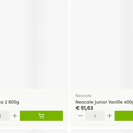
ging
Supplementen
Insectenwe
Mondmaskers
middelen
ssen
 -
id
d
Zelfbruiner
Scheren
Neocate
ia 2 800g
Neocate Junior Vanille 400
€ 51,63
Aantal