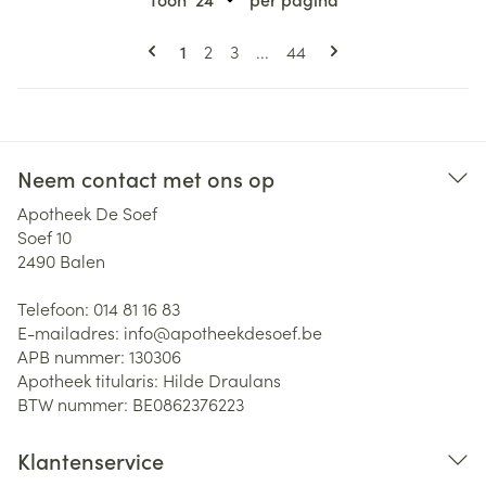
Pagina's
U lees momenteel pagina
Pagina
Pagina
Pagina
1
2
3
...
44
Neem contact met ons op
Apotheek De Soef
Soef 10
2490
Balen
Telefoon:
014 81 16 83
E-mailadres:
info@
apotheekdesoef.be
APB nummer:
130306
Apotheek titularis:
Hilde Draulans
BTW nummer:
BE0862376223
Klantenservice