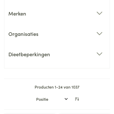
Merken
filter
Organisaties
filter
Dieetbeperkingen
filter
Producten
1
-
24
van
1037
Sorteer op: