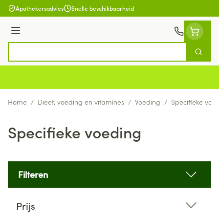
Ga naar de inhoud
Apothekersadvies
Snelle beschikbaarheid
Menu
Zoek
Product, merk, categorie...
Home
/
Dieet, voeding en vitamines
/
Voeding
/
Specifieke voe
Specifieke voeding
Filteren
Doorgaan naar productlijst
Prijs
filter