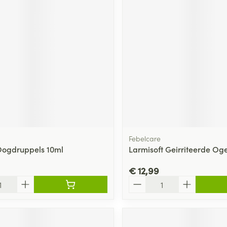
ging
Supplementen
Insectenwe
Mondmaskers
middelen
ssen
 -
id
d
Febelcare
Oogdruppels 10ml
Larmisoft Geirriteerde Og
Zelfbruiner
Scheren
€ 12,99
Aantal