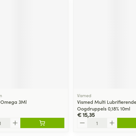
m
Vismed
s Omega 3Ml
Vismed Multi Lubrifierend
Oogdruppels 0,18% 10ml
€ 15,35
Aantal