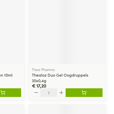
rende
Parfums en
geurproducten
Thea Pharma
en 10ml
Thealoz Duo Gel Oogdruppels
30x0,4g
CBD
€ 17,20
Aantal