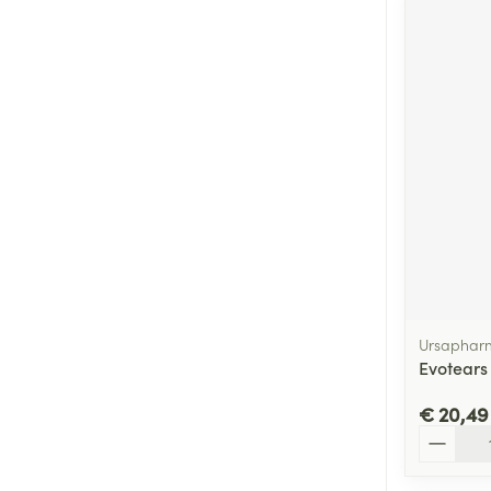
Ursaphar
Evotear
€ 20,49
Aantal