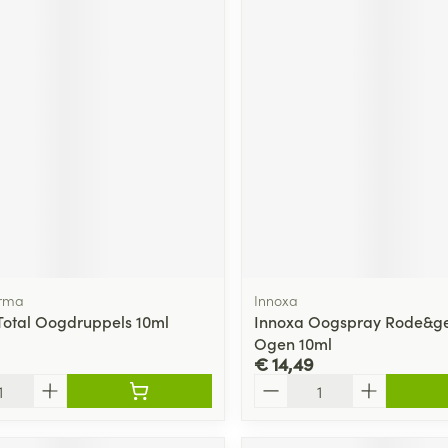
rma
Innoxa
Total Oogdruppels 10ml
Innoxa Oogspray Rode&gei
Ogen 10ml
€ 14,49
Aantal