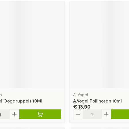
m
A. Vogel
l Oogdruppels 10Ml
A.Vogel Pollinosan 10ml
€ 13,90
Aantal