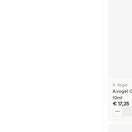
A. Vogel
A.vogel 
10ml
€ 17,25
Aantal