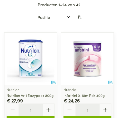
Producten
1
-
24
van
42
Sorteer op:
Nutrilon
Nutricia
Nutrilon Ar 1 Eazypack 800g
Infatrini 0-18m Pdr 400g
€ 27,99
€ 24,26
Aantal
Aantal