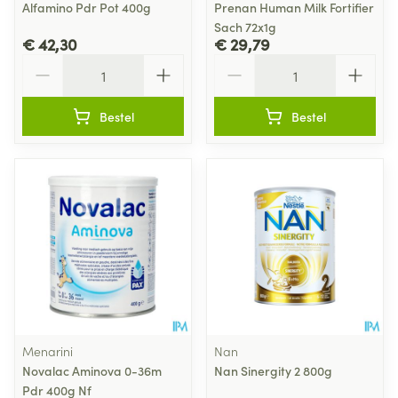
Alfamino Pdr Pot 400g
Prenan Human Milk Fortifier
Sach 72x1g
€ 42,30
€ 29,79
Aantal
Aantal
Bestel
Bestel
Menarini
Nan
Novalac Aminova 0-36m
Nan Sinergity 2 800g
Pdr 400g Nf