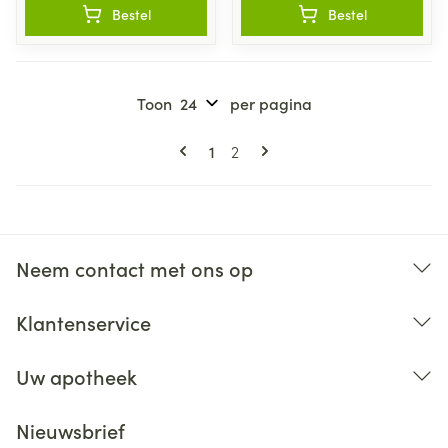
Bestel
Bestel
Toon
per pagina
Pagina's
U lees momenteel pagina
Pagina
1
2
Neem contact met ons op
Klantenservice
Uw apotheek
Nieuwsbrief