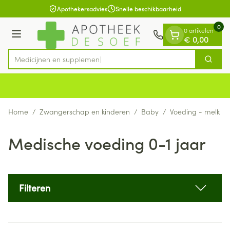
Dia 1 van 1
Ga naar de inhoud
Apothekersadvies
Snelle beschikbaarheid
0
0 artikelen
Menu
€ 0,00
Med
Zoek
Product, merk, categorie...
Home
/
Zwangerschap en kinderen
/
Baby
/
Voeding - melk
/
Medische voeding 0-1 jaar
Filteren