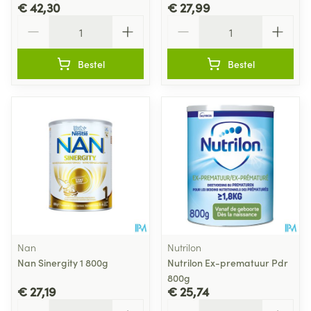
€ 42,30
€ 27,99
Aantal
Aantal
Bestel
Bestel
Nan
Nutrilon
Nan Sinergity 1 800g
Nutrilon Ex-prematuur Pdr
800g
€ 27,19
€ 25,74
Aantal
Aantal