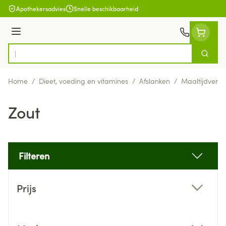
Ga naar de inhoud
Apothekersadvies
Snelle beschikbaarheid
Menu
Zoek
Product, merk, categorie...
Home
/
Dieet, voeding en vitamines
/
Afslanken
/
Maaltijdverv
Zout
Filteren
Doorgaan naar productlijst
Prijs
filter