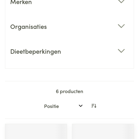
Merken
filter
Organisaties
filter
Dieetbeperkingen
filter
6
producten
Sorteer op: