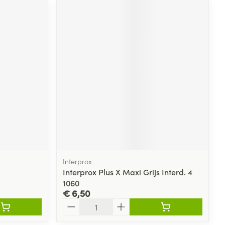
rende
Parfums en
geurproducten
CBD
Interprox
Interprox Plus X Maxi Grijs Interd. 4
1060
€ 6,50
Aantal