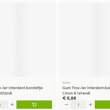
Gum
ler Interdent.borsteltje
Gum Trav-ler Interdent.bor
1512m6
1,1mm 6 1414m6
€ 6,88
Aantal