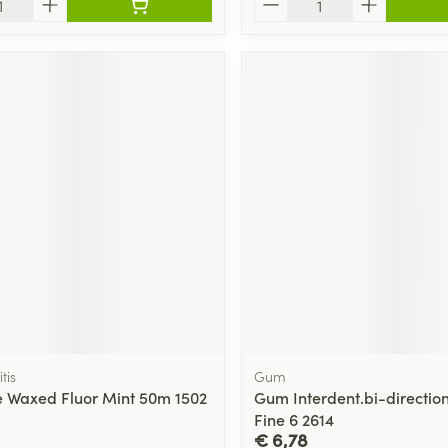
tis
Gum
pe Waxed Fluor Mint 50m 1502
Gum Interdent.bi-directio
Fine 6 2614
€ 6,78