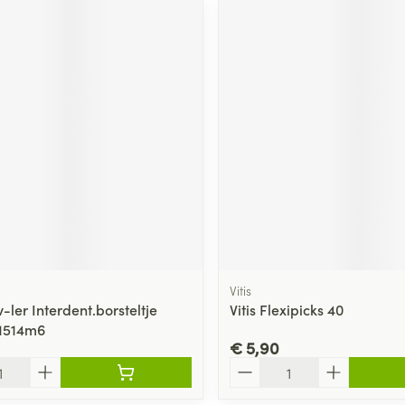
ging
Supplementen
Insectenwe
Mondmaskers
middelen
ssen
 -
id
d
Zelfbruiner
Scheren
Vitis
ler Interdent.borsteltje
Vitis Flexipicks 40
 1514m6
€ 5,90
Aantal