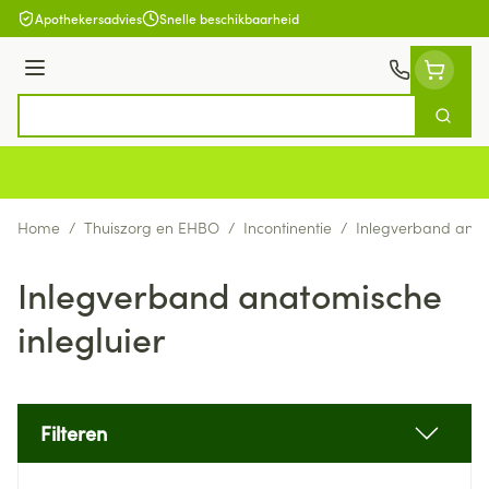
Ga naar de inhoud
Apothekersadvies
Snelle beschikbaarheid
Menu
Zoek
Product, merk, categorie...
Home
/
Thuiszorg en EHBO
/
Incontinentie
/
Inlegverband anato
Inlegverband anatomische
inlegluier
Filteren
Doorgaan naar productlijst