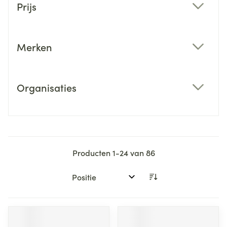
Prijs
filter
Merken
filter
Organisaties
filter
Producten
1
-
24
van
86
Sorteer op: