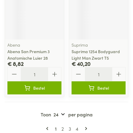
Abena
Suprima
Abena San Premium 3
Suprima 1254 Bodyguard
Anatomische Luier 28
Light Man Zwart T5
€ 8,82
€ 40,20
Aantal
Aantal
Bestel
Bestel
Toon
per pagina
Pagina's
U lees momenteel pagina
Pagina
Pagina
Pagina
1
2
3
4