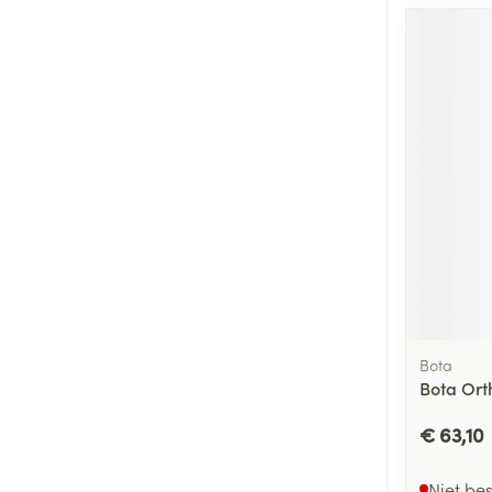
Bota
Bota Ort
€ 63,10
Niet be