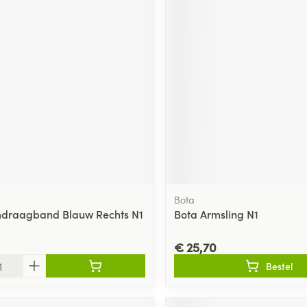
Bota
mdraagband Blauw Rechts N1
Bota Armsling N1
€ 25,70
Bestel