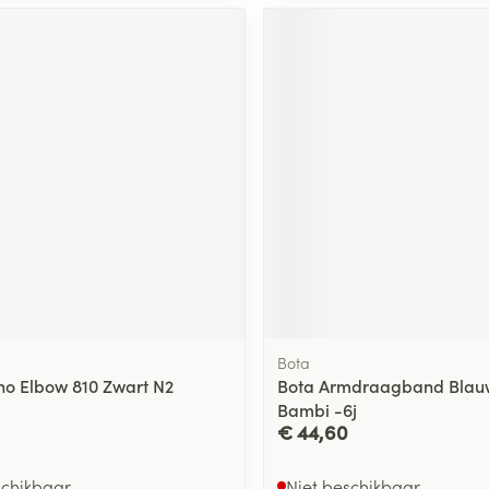
Bota
ho Elbow 810 Zwart N2
Bota Armdraagband Blauw
Bambi -6j
€ 44,60
schikbaar
Niet beschikbaar