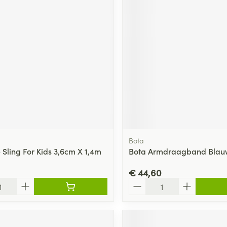
ging
Supplementen
Insectenwe
Mondmaskers
middelen
ssen
 -
id
d
Bota
 Sling For Kids 3,6cm X 1,4m
Bota Armdraagband Blauw
Zelfbruiner
Scheren
€ 44,60
Aantal