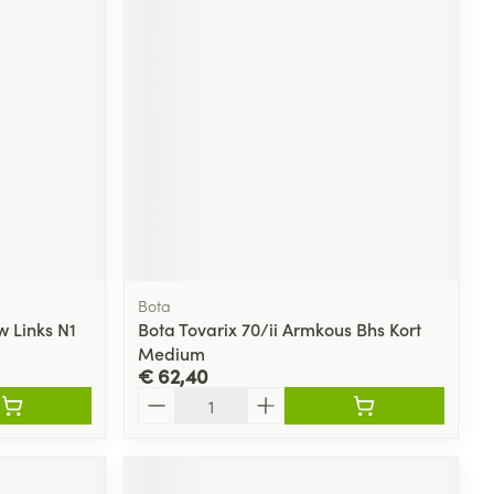
rende
Parfums en
geurproducten
Bota
 Links N1
Bota Tovarix 70/ii Armkous Bhs Kort
CBD
Medium
€ 62,40
Aantal