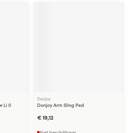
DonJoy
 Li 0
Donjoy Arm Sling Ped
€ 19,12
Niet beschikbaar