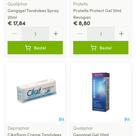
Qualiphar
Protefix
Gengigel Tandvlees Spray
Protefix Protect Gel 10ml
20ml
Revogan
€ 17,84
€ 8,80
Aantal
Aantal
Bestel
Bestel
Deprophar
Qualiphar
Cikaflogo Creme Tandvlees
Gengigel Gel 20ml