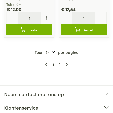
Tube 10ml
€ 12,00
€ 17,84
Aantal
Aantal
Bestel
Bestel
Toon
per pagina
Pagina's
U lees momenteel pagina
Pagina
1
2
Neem contact met ons op
Klantenservice