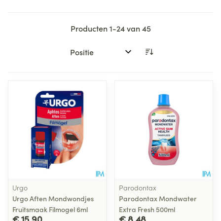
Producten
1
-
24
van
45
Sorteer op:
Urgo
Parodontax
Urgo Aften Mondwondjes
Parodontax Mondwater
Fruitsmaak Filmogel 6ml
Extra Fresh 500ml
€ 15,90
€ 8,48