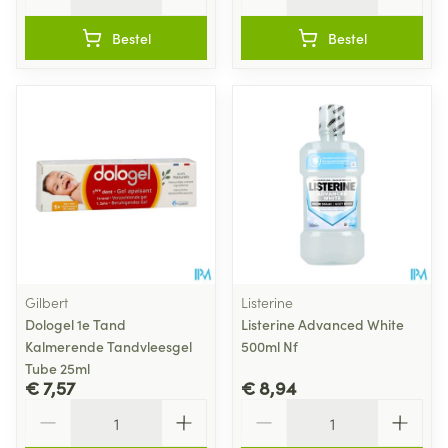
Bestel
Bestel
Gilbert
Listerine
Dologel 1e Tand
Listerine Advanced White
Kalmerende Tandvleesgel
500ml Nf
Tube 25ml
€ 7,57
€ 8,94
Aantal
Aantal