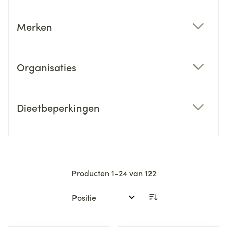
Merken
filter
Organisaties
filter
Dieetbeperkingen
filter
Producten
1
-
24
van
122
Sorteer op: