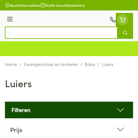
Ga naar de inhoud
Apothekersadvies
Snelle beschikbaarheid
Menu
Zoek
Product, merk, categorie...
Home
/
Zwangerschap en kinderen
/
Baby
/
Luiers
Luiers
Filteren
Doorgaan naar productlijst
Prijs
filter