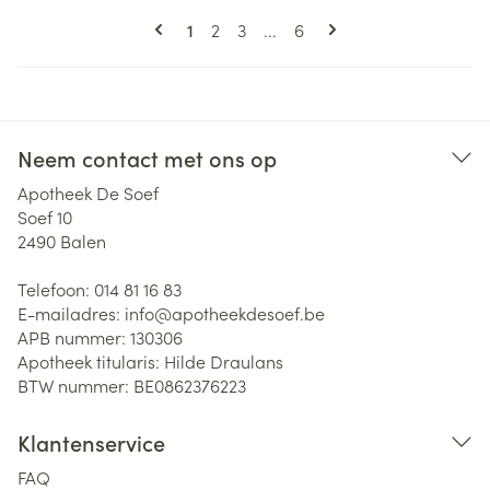
Pagina's
U lees momenteel pagina
Pagina
Pagina
Pagina
1
2
3
...
6
Neem contact met ons op
Apotheek De Soef
Soef 10
2490
Balen
Telefoon:
014 81 16 83
E-mailadres:
info@
apotheekdesoef.be
APB nummer:
130306
Apotheek titularis:
Hilde Draulans
BTW nummer:
BE0862376223
Klantenservice
FAQ