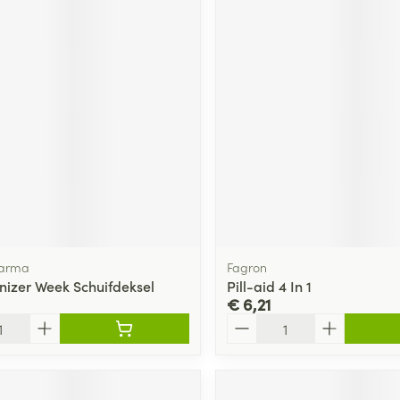
ging
Supplementen
Insectenwe
Mondmaskers
middelen
ssen
 -
id
d
harma
Fagron
Zelfbruiner
Scheren
anizer Week Schuifdeksel
Pill-aid 4 In 1
€ 6,21
Aantal