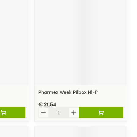
rende
Parfums en
geurproducten
Pharmex Week Pilbox Nl-fr
CBD
€ 21,54
Aantal