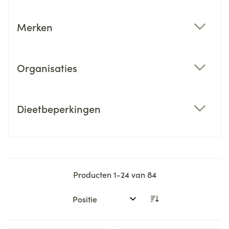
Merken
filter
Organisaties
filter
Dieetbeperkingen
filter
Producten
1
-
24
van
84
Sorteer op: