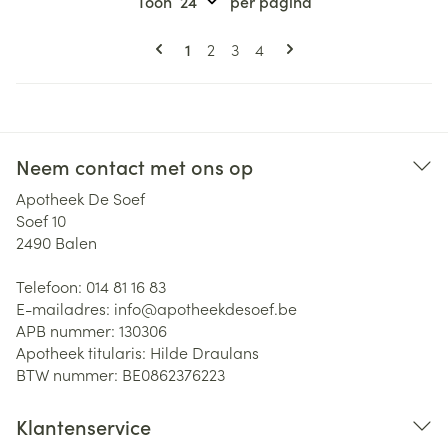
Toon
per pagina
Pagina's
U lees momenteel pagina
Pagina
Pagina
Pagina
1
2
3
4
Neem contact met ons op
Apotheek De Soef
Soef 10
2490
Balen
Telefoon:
014 81 16 83
E-mailadres:
info@
apotheekdesoef.be
APB nummer:
130306
Apotheek titularis:
Hilde Draulans
BTW nummer:
BE0862376223
Klantenservice