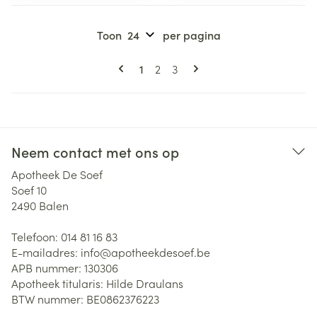
Toon
per pagina
Pagina's
U lees momenteel pagina
Pagina
Pagina
1
2
3
Neem contact met ons op
Apotheek De Soef
Soef 10
2490
Balen
Telefoon:
014 81 16 83
E-mailadres:
info@
apotheekdesoef.be
APB nummer:
130306
Apotheek titularis:
Hilde Draulans
BTW nummer:
BE0862376223