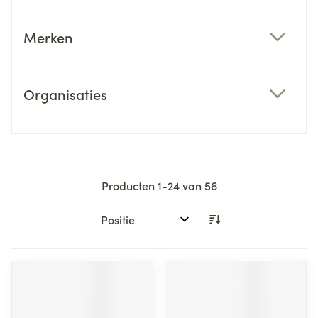
Merken
filter
Organisaties
filter
Producten
1
-
24
van
56
Sorteer op: