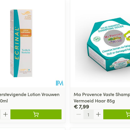
Toon meer
ging
Supplementen
Insectenwe
Mondmaskers
middelen
ssen
 -
id
d
Verstevigende Lotion Vrouwen
Ma Provence Vaste Shamp
00ml
Vermoeid Haar 85g
Zelfbruiner
Scheren
€ 7,99
Aantal