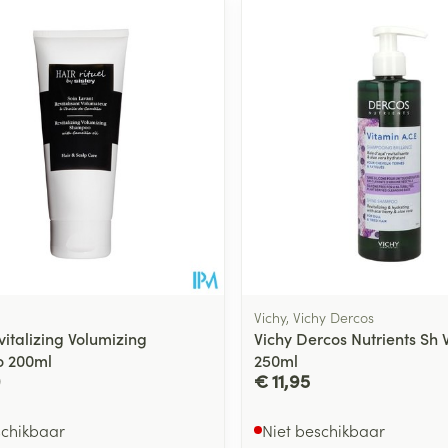
Vichy, Vichy Dercos
vitalizing Volumizing
Vichy Dercos Nutrients Sh 
 200ml
250ml
0
€ 11,95
schikbaar
Niet beschikbaar