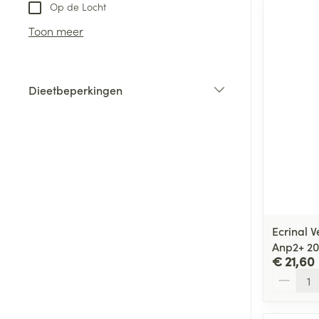
Op de Locht
Haar
Toon meer
Gezichtsverzor
Pillendozen en
accessoires
Pigmentstoorni
Dieetbeperkingen
Gevoelige huid
filter
geïrriteerde hu
Gemengde hui
Doffe huid
Toon meer
Ecrinal 
Anp2+ 2
Snurken
€ 21,60
Aantal