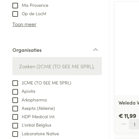
Ma Provence
Aerosol access
Blaren
Creme, gel en 
Op de Locht
Zuurstof
Eelt
Toon meer
Eksteroog - lik
Ademhalingsste
Toon meer
Organisaties
filter
Spieren en gew
Specifiek voor
Naalden en spu
Lichaamsverzo
2CME (TO SEE ME SPRL)
Infecties
Spuiten
Deodorant
Apivita
Oplossing voor 
Gezichtsverzor
Arkopharma
Weleda V
Naalden
Luizen
Asepta (Akileine)
€ 11,99
Naalden voor i
HDP Medical Int.
Aantal
pennaalden
L'oréal Belgilux
Diagnostica
Laboratoire Native
Toon meer