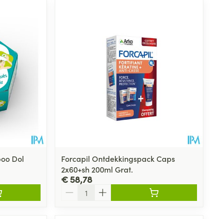
rende
Parfums en
geurproducten
oo Dol
Forcapil Ontdekkingspack Caps
2x60+sh 200ml Grat.
CBD
€ 58,78
Aantal