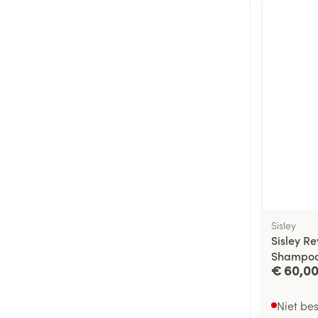
Sisley
Sisley Re
Shampoo
€ 60,0
Niet be