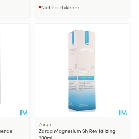
Niet beschikbaar
Zarqa
gende
Zarqa Magnesium Sh Revitalizing
200ml