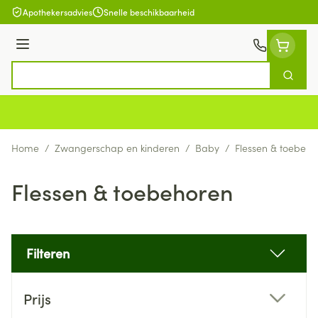
Ga naar de inhoud
Apothekersadvies
Snelle beschikbaarheid
Menu
Zoek
Product, merk, categorie...
Home
/
Zwangerschap en kinderen
/
Baby
/
Flessen & toebeho
Flessen & toebehoren
Filteren
Doorgaan naar productlijst
Prijs
filter