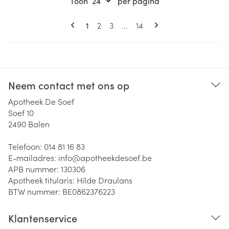
Toon
per pagina
Pagina's
U lees momenteel pagina
Pagina
Pagina
Pagina
1
2
3
...
14
Neem contact met ons op
Apotheek De Soef
Soef 10
2490
Balen
Telefoon:
014 81 16 83
E-mailadres:
info@
apotheekdesoef.be
APB nummer:
130306
Apotheek titularis:
Hilde Draulans
BTW nummer:
BE0862376223
Klantenservice