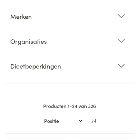
Merken
filter
Organisaties
filter
Dieetbeperkingen
filter
Producten
1
-
24
van
326
Sorteer op: