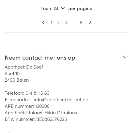
Toon
per pagina
Pagina's
U lees momenteel pagina
Pagina
Pagina
Pagina
1
2
3
...
6
Neem contact met ons op
Apotheek De Soef
Soef 10
2490
Balen
Telefoon:
014 81 16 83
E-mailadres:
info@
apotheekdesoef.be
APB nummer:
130306
Apotheek titularis:
Hilde Draulans
BTW nummer:
BE0862376223