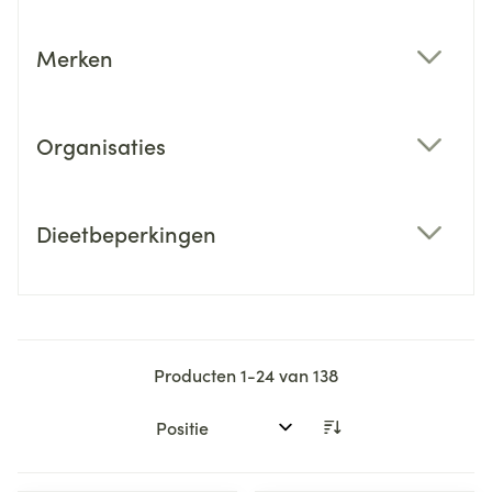
Merken
filter
Organisaties
filter
Dieetbeperkingen
filter
Producten
1
-
24
van
138
Sorteer op: