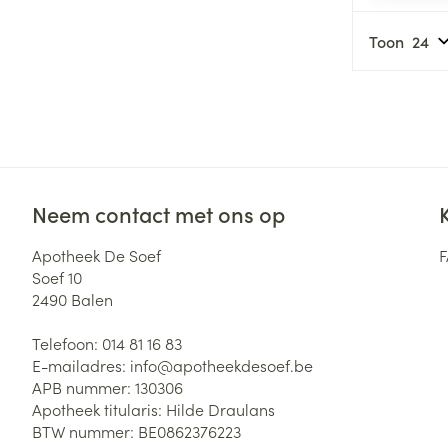
Zuurstof
Eelt
Toon
Eksteroog - lik
Ademhalingsste
Toon meer
Spieren en gew
Specifiek voor
Naalden en spu
Neem contact met ons op
Lichaamsverzo
Infecties
Spuiten
Deodorant
Apotheek De Soef
Oplossing voor 
Soef 10
Gezichtsverzor
2490
Balen
Naalden
Luizen
Naalden voor i
Telefoon:
014 81 16 83
pennaalden
E-mailadres:
info@
apotheekdesoef.be
Diagnostica
APB nummer:
130306
Toon meer
Apotheek titularis:
Hilde Draulans
BTW nummer:
BE0862376223