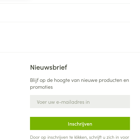
Bed
ng zon
Doorliggen - decubitis
Toon meer
ie
Urinewegen
id, spanning
Stoppen met roken
 en intieme
Gezichtsreiniging -
ontschminken
n Orthopedie
Instrumenten
Nieuwsbrief
sche
n anticonceptie
Reinigingsmelk, - crème, -
Anti tumor middelen
Blijf op de hoogte van nieuwe producten en
olie en gel
jn
promoties
Tonic - lotion
zorging
Anesthesie
E-mail adres
Micellair water
Specifiek voor de ogen
t
ie
Diverse geneesmiddelen
Inschrijven
Toon meer
Door op inschrijven te klikken, schrijft u zich in voor