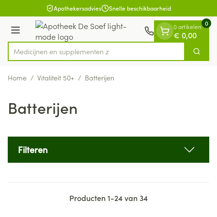
Dia 1 van 1
Ga naar de inhoud
Apothekersadvies
Snelle beschikbaarheid
0
0 artikelen
Menu
€ 0,00
Medicijnen
Zoek
Product, merk, categorie...
Home
/
Vitaliteit 50+
/
Batterijen
Batterijen
Filteren
Producten
1
-
24
van
34