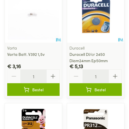
Varta
Duracell
Varta Batt. V392 1,5v
Duracell Dl/cr 2450
Diam24mm Ep50mm
€ 3,16
€ 5,13
Aantal
Aantal
Bestel
Bestel