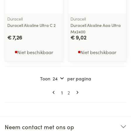
Duracell
Duracell
Duracell Alcaline Ultra C 2
Duracell Alcaline Aaa Ultra
Mx2400
€ 7,26
€ 9,02
Niet beschikbaar
Niet beschikbaar
Toon
per pagina
Pagina's
U lees momenteel pagina
Pagina
1
2
Neem contact met ons op