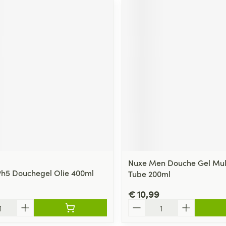
ging
Supplementen
Insectenwe
Mondmaskers
middelen
ssen
 -
id
d
Zelfbruiner
Scheren
Nuxe Men Douche Gel Mult
Ph5 Douchegel Olie 400ml
Tube 200ml
€ 10,99
Aantal