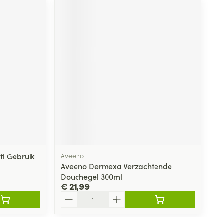
rende
Parfums en
geurproducten
CBD
i Gebruik
Aveeno
Aveeno Dermexa Verzachtende
Douchegel 300ml
€ 21,99
Aantal