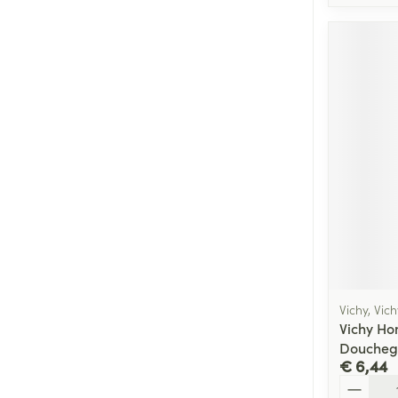
Vichy, Vi
Vichy H
Doucheg
€ 6,44
Aantal