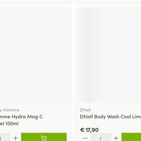
chy Homme
Dhistl
omme Hydra Mag C
Dhistl Body Wash Cool Li
el 100ml
€ 17,90
Aantal