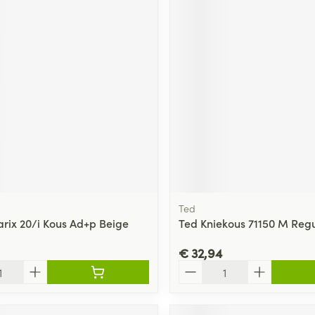
Ted
arix 20/i Kous Ad+p Beige
Ted Kniekous 71150 M Regu
€ 32,94
Aantal