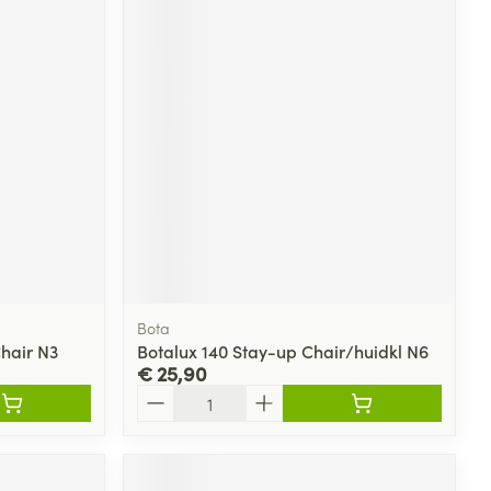
rende
Parfums en
geurproducten
Bota
CBD
Chair N3
Botalux 140 Stay-up Chair/huidkl N6
€ 25,90
Aantal