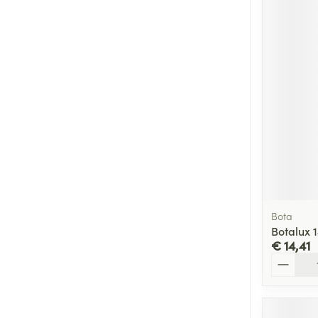
Bota
Botalux 
€ 14,41
Aantal