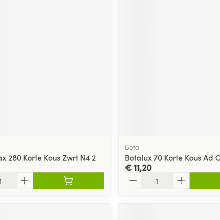
ging
Supplementen
Insectenwe
Mondmaskers
middelen
ssen
 -
id
d
Bota
Zelfbruiner
Scheren
ax 280 Korte Kous Zwrt N4 2
Botalux 70 Korte Kous Ad 
€ 11,20
Aantal