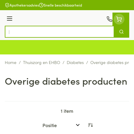
Ga naar de inhoud
Apothekersadvies
Snelle beschikbaarheid
Menu
Zoek
Product, merk, categorie...
Home
/
Thuiszorg en EHBO
/
Diabetes
/
Overige diabetes pro
Overige diabetes producten
1
item
Sorteer op: