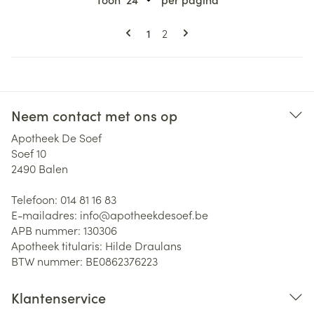
Pagina's
U lees momenteel pagina
Pagina
1
2
Neem contact met ons op
Apotheek De Soef
Soef 10
2490
Balen
Telefoon:
014 81 16 83
E-mailadres:
info@
apotheekdesoef.be
APB nummer:
130306
Apotheek titularis:
Hilde Draulans
BTW nummer:
BE0862376223
Klantenservice