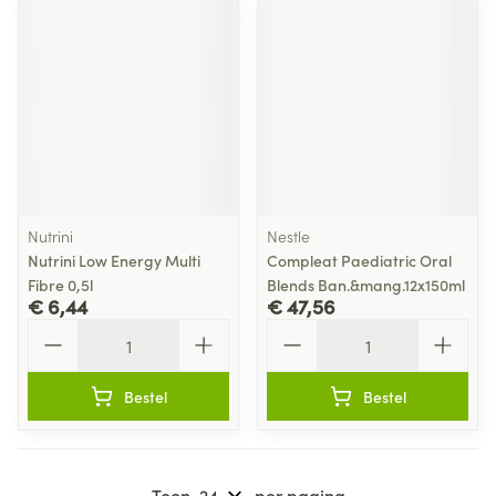
Nutrini
Nestle
Nutrini Low Energy Multi
Compleat Paediatric Oral
Fibre 0,5l
Blends Ban.&mang.12x150ml
€ 6,44
€ 47,56
Aantal
Aantal
Bestel
Bestel
Toon
per pagina