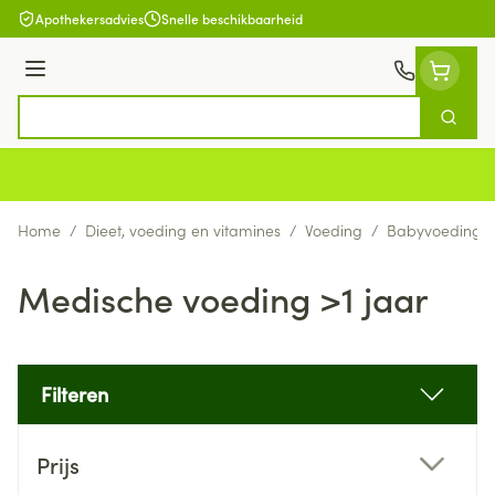
Ga naar de inhoud
Apothekersadvies
Snelle beschikbaarheid
Menu
Zoek
Product, merk, categorie...
Home
/
Dieet, voeding en vitamines
/
Voeding
/
Babyvoeding
Medische voeding >1 jaar
Filteren
Doorgaan naar productlijst
Prijs
filter