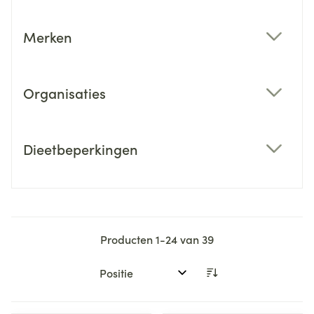
Merken
filter
Organisaties
filter
Dieetbeperkingen
filter
Producten
1
-
24
van
39
Sorteer op: