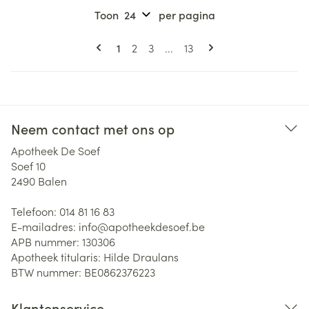
Toon
per pagina
Pagina's
U lees momenteel pagina
Pagina
Pagina
Pagina
1
2
3
...
13
Neem contact met ons op
Apotheek De Soef
Soef 10
2490
Balen
Telefoon:
014 81 16 83
E-mailadres:
info@
apotheekdesoef.be
APB nummer:
130306
Apotheek titularis:
Hilde Draulans
BTW nummer:
BE0862376223
Klantenservice