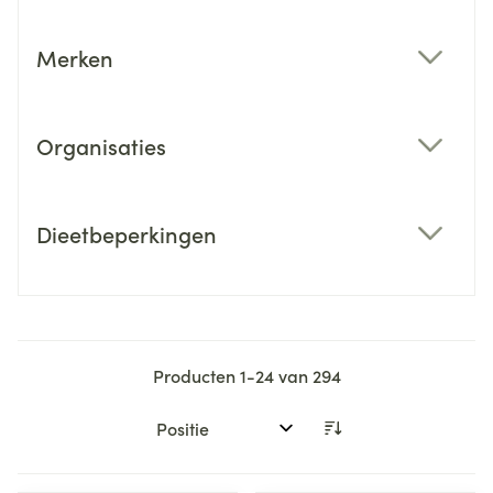
Merken
filter
Organisaties
filter
Dieetbeperkingen
filter
Producten
1
-
24
van
294
Sorteer op: