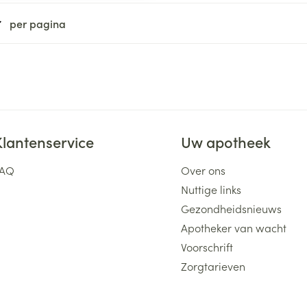
ging
Supplementen
Insectenwe
per pagina
Mondmaskers
middelen
ssen
 -
id
d
Klantenservice
Uw apotheek
FAQ
Over ons
Nuttige links
Gezondheidsnieuws
Zelfbruiner
Scheren
Apotheker van wacht
Voorschrift
Zorgtarieven