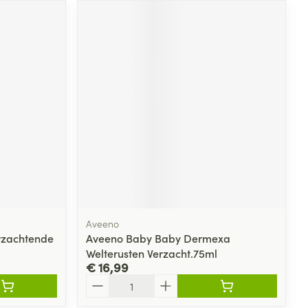
rende
Parfums en
geurproducten
CBD
Aveeno
rzachtende
Aveeno Baby Baby Dermexa
Welterusten Verzacht.75ml
€ 16,99
Aantal