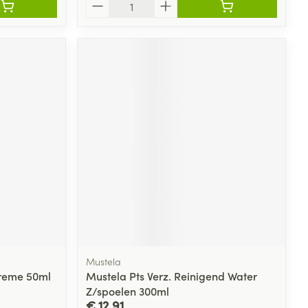
Aantal
Mustela
creme 50ml
Mustela Pts Verz. Reinigend Water
Z/spoelen 300ml
€ 12,91