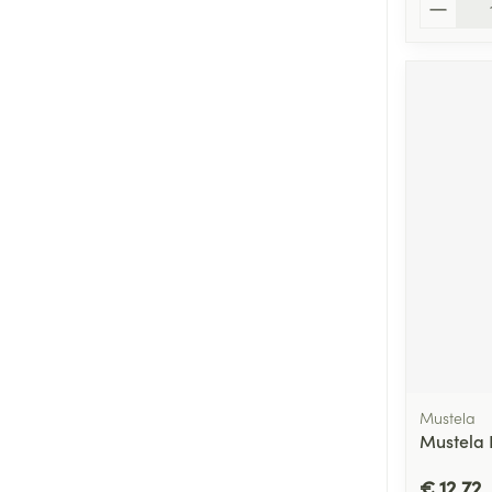
Aantal
Mustela
Mustela 
€ 12,72