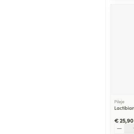
Pileje
Lactibia
€ 25,90
Aantal