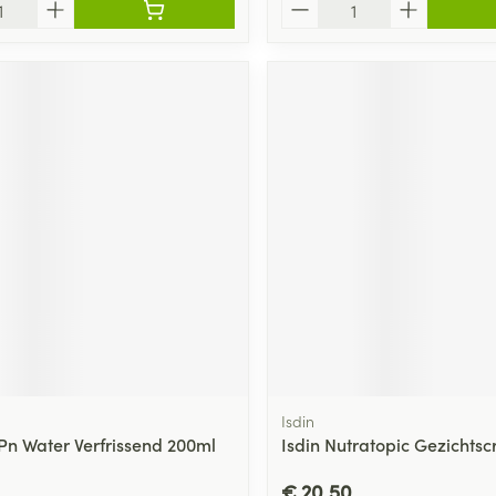
Aantal
Isdin
Pn Water Verfrissend 200ml
Isdin Nutratopic Gezichts
€ 20,50