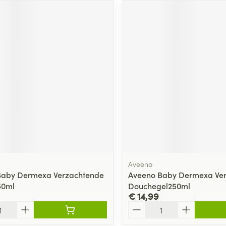
ging
Supplementen
Insectenwe
Mondmaskers
middelen
ssen
 -
id
d
Zelfbruiner
Scheren
Aveeno
Baby Dermexa Verzachtende
Aveeno Baby Dermexa Ve
50ml
Douchegel250ml
€ 14,99
Aantal