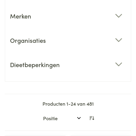
Merken
filter
Organisaties
filter
Dieetbeperkingen
filter
Producten
1
-
24
van
481
Sorteer op: