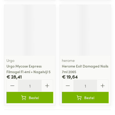
Urgo
herome
Urgo Mycose Express
Herome Exit Damaged Nails
Filmogel Fl 4ml + Nagelvijl 5
7ml 2065
€ 28,41
€ 19,64
Aantal
Aantal
Bestel
Bestel