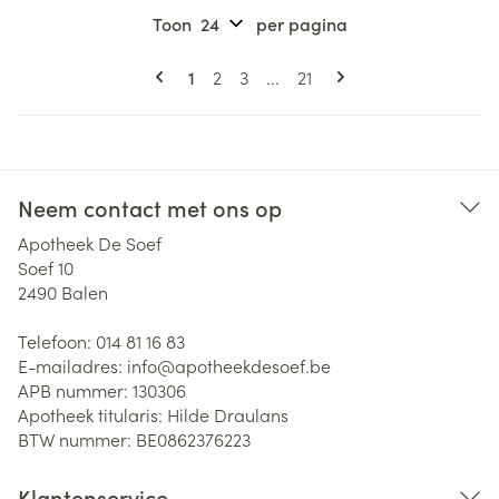
Toon
per pagina
Pagina's
U lees momenteel pagina
Pagina
Pagina
Pagina
1
2
3
...
21
Neem contact met ons op
Apotheek De Soef
Soef 10
2490
Balen
Telefoon:
014 81 16 83
E-mailadres:
info@
apotheekdesoef.be
APB nummer:
130306
Apotheek titularis:
Hilde Draulans
BTW nummer:
BE0862376223
Klantenservice