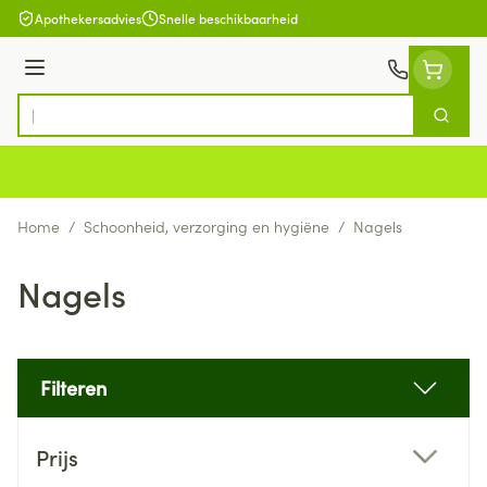
Ga naar de inhoud
Apothekersadvies
Snelle beschikbaarheid
Menu
Zoek
Product, merk, categorie...
Home
/
Schoonheid, verzorging en hygiëne
/
Nagels
Nagels
Filteren
Doorgaan naar productlijst
Prijs
filter