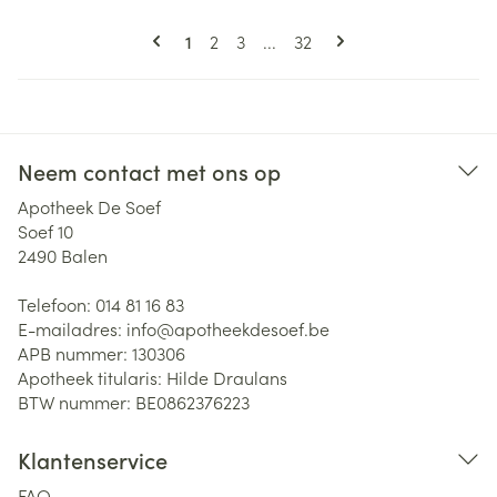
Pagina's
U lees momenteel pagina
Pagina
Pagina
Pagina
1
2
3
...
32
Neem contact met ons op
Apotheek De Soef
Soef 10
2490
Balen
Telefoon:
014 81 16 83
E-mailadres:
info@
apotheekdesoef.be
APB nummer:
130306
Apotheek titularis:
Hilde Draulans
BTW nummer:
BE0862376223
Klantenservice
FAQ