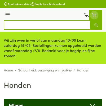
Ga naar de inhoud
Apothekersadvies
Snelle beschikbaarheid
Menu
Zoek
Product, merk, categorie...
Wij zijn even in verlof van maandag 10/08 t.e.m.
zaterdag 15/08. Bestellingen kunnen opgehaald worden
vanaf maandag 17/8. Bedankt voor je begrip en fijne
zomer!
Home
/
Schoonheid, verzorging en hygiëne
/
Handen
Handen
Filteren