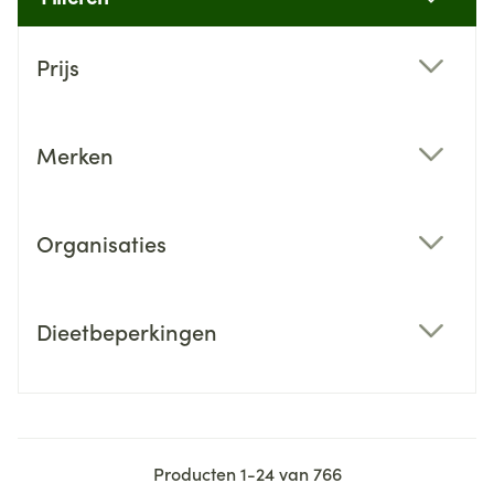
Doorgaan naar productlijst
Prijs
filter
Merken
filter
Organisaties
filter
Dieetbeperkingen
filter
Producten
1
-
24
van
766