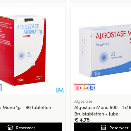
middel
voorschrift
Schriftelijke aanvraag
Geneesmiddel
Op voorschrift
Schriftelijke aanvraag
Algostase
e Mono 1g - 90 tabletten -
Algostase Mono 500 - 2x1
Bruistabletten - tube
€ 4,75
Reserveer
Reserveer