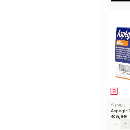
Genees
Aspegic
Aspegic 
€ 5,99
Aantal