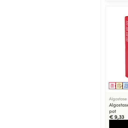
Genees
Op 
Algostase
Algostas
pot
€ 9,33