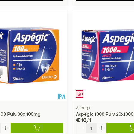
middel
Geneesmiddel
Aspegic
100 Pulv 30x 100mg
Aspegic 1000 Pulv 20x100
€ 10,11
Aantal