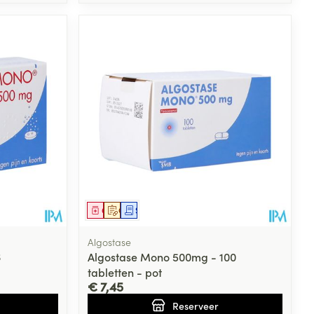
Geneesmiddel
Op voorschrift
Schriftelijke aanvraag
Algostase
6
Algostase Mono 500mg - 100
tabletten - pot
€ 7,45
Reserveer