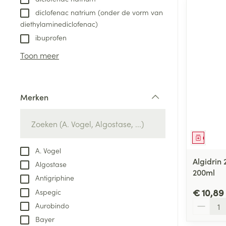
diclofenac natrium (onder de vorm van
Aerosol access
Blaren
Creme, gel en 
diethylaminediclofenac)
Zuurstof
Eelt
ibuprofen
Eksteroog - lik
Toon meer
Ademhalingsste
Toon meer
Spieren en gew
Merken
filter
Specifiek voor
Naalden en spu
Lichaamsverzo
Genees
Infecties
Spuiten
Deodorant
A. Vogel
Oplossing voor 
Algidrin
Algostase
Gezichtsverzor
200ml
Naalden
Antigriphine
Luizen
€ 10,89
Aspegic
Naalden voor i
Aantal
pennaalden
Aurobindo
Diagnostica
Bayer
Toon meer