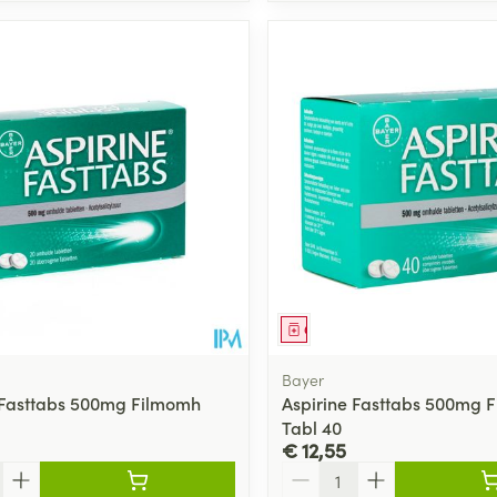
middel
Geneesmiddel
Bayer
 Fasttabs 500mg Filmomh
Aspirine Fasttabs 500mg 
Tabl 40
€ 12,55
Aantal