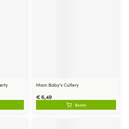
erty
Mam Baby's Cutlery
€ 6,49
Bestel