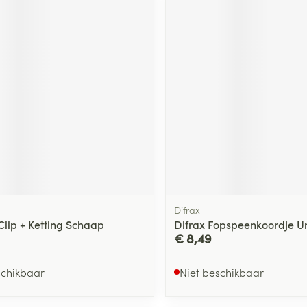
Difrax
Clip + Ketting Schaap
Difrax Fopspeenkoordje U
€ 8,49
schikbaar
Niet beschikbaar