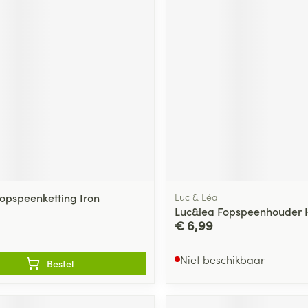
opspeenketting Iron
Luc & Léa
Luc&lea Fopspeenhouder H
€ 6,99
Niet beschikbaar
Bestel