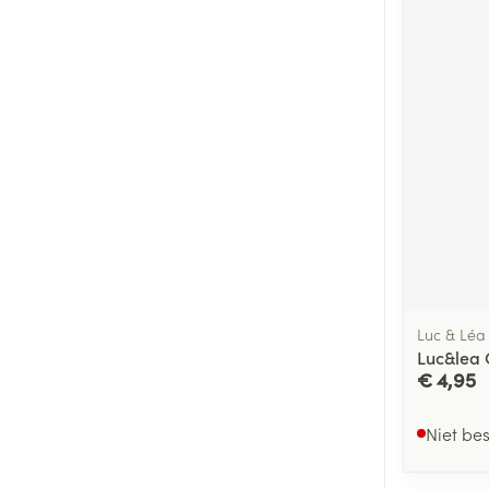
Luc & Léa
Luc&lea 
€ 4,95
Niet be