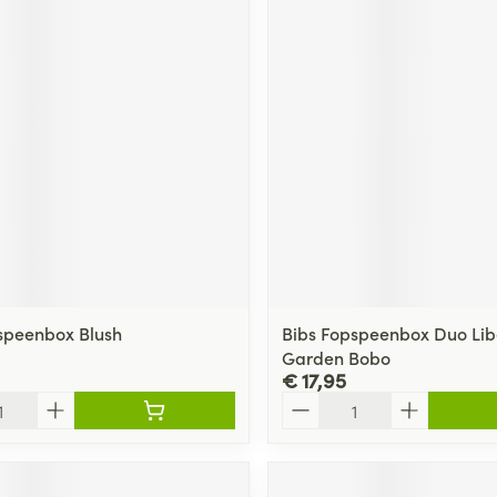
ging
Supplementen
Insectenwe
Mondmaskers
middelen
ssen
 -
id
d
speenbox Blush
Bibs Fopspeenbox Duo Lib
Zelfbruiner
Scheren
Garden Bobo
€ 17,95
Aantal