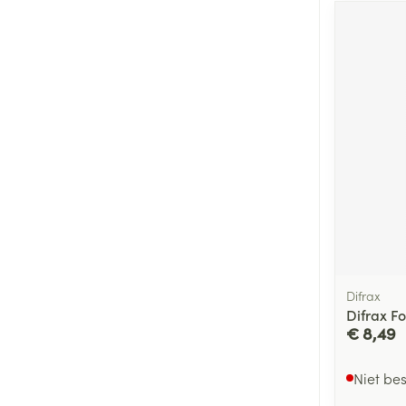
Difrax
Difrax F
€ 8,49
Niet be