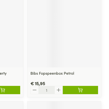
rende
Parfums en
geurproducten
erty
Bibs Fopspeenbox Petrol
CBD
€ 15,95
Aantal