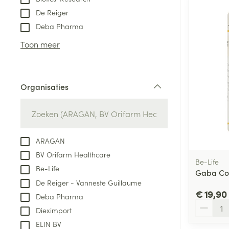
De Reiger
Aerosol access
Blaren
Creme, gel en 
Deba Pharma
Zuurstof
Eelt
Toon meer
Eksteroog - lik
Ademhalingsste
Toon meer
Organisaties
filter
Spieren en gew
Specifiek voor
Naalden en spu
Lichaamsverzo
ARAGAN
Infecties
Spuiten
Deodorant
BV Orifarm Healthcare
Oplossing voor 
Be-Life
Gezichtsverzor
Be-Life
Gaba Com
Naalden
Luizen
De Reiger - Vanneste Guillaume
€ 19,90
Naalden voor i
Deba Pharma
Aantal
pennaalden
Dieximport
Diagnostica
ELIN BV
Toon meer