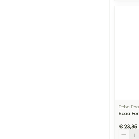
Deba Ph
Bcaa For
€ 23,35
Aantal