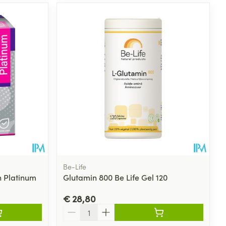
rende
Parfums en
geurproducten
Be-Life
n Platinum
Glutamin 800 Be Life Gel 120
CBD
€ 28,80
Aantal