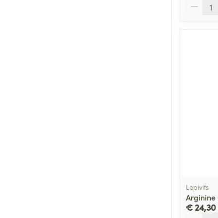
Aantal
Lepivits
Arginine 
€ 24,30
Aantal