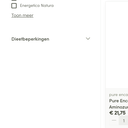
Energetica Natura
Haar
Toon meer
Gezichtsverzor
Pillendozen en
accessoires
Pigmentstoorni
Dieetbeperkingen
Gevoelige huid
filter
geïrriteerde hu
Gemengde hui
Doffe huid
Toon meer
pure enca
Pure Enca
Snurken
Aminozu
€ 21,75
Aantal