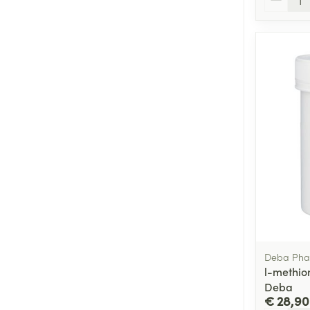
Deba Ph
l-methio
Deba
€ 28,90