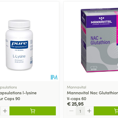
Toon meer
ging
Supplementen
Insectenwe
Mondmaskers
middelen
ssen
 -
id
d
psulations
Mannavital
psulations l-lysine
Mannavital Nac Glutathio
Zelfbruiner
Scheren
ur Caps 90
V-caps 60
€ 25,95
Aantal