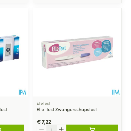
rende
Parfums en
geurproducten
ElleTest
CBD
est
Elle-test Zwangerschapstest
€ 7,22
Aantal