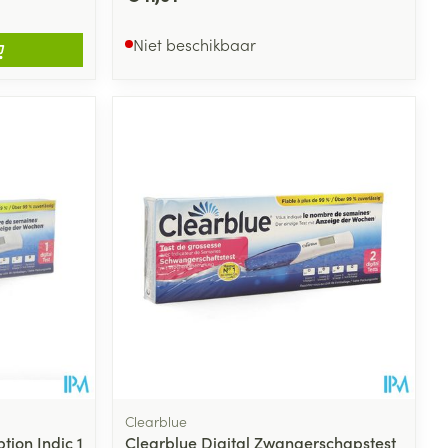
Niet beschikbaar
Clearblue
tion Indic 1
Clearblue Digital Zwangerschapstest