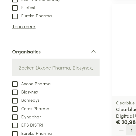
ElleTest
Aerosol access
Blaren
Creme, gel en 
Eureka Pharma
Zuurstof
Eelt
Toon meer
Eksteroog - lik
Ademhalingsste
Toon meer
Organisaties
filter
Spieren en gew
Specifiek voor
Naalden en spu
Lichaamsverzo
Axone Pharma
Infecties
Spuiten
Deodorant
Biosynex
Oplossing voor 
Gezichtsverzor
Bomedys
Clearblue
Naalden
Luizen
Ceres Pharma
Clearblu
Digitaal 
Naalden voor i
Dynaphar
€ 20,98
pennaalden
EPS DISTRI
Aantal
Diagnostica
Eureka Pharma
Toon meer