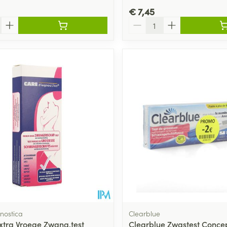
€ 7,45
Aantal
nostica
Clearblue
xtra Vroege Zwang.test
Clearblue Zwgstest Concep