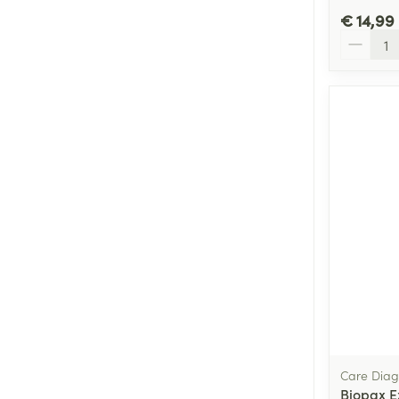
€ 14,99
Aantal
Care Diag
Biopax E