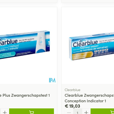
Toon meer
ging
Supplementen
Insectenwe
Mondmaskers
middelen
ssen
 -
id
d
Clearblue
Zelfbruiner
Scheren
e Plus Zwangerschapstest 1
Clearblue Zwangerschapst
Conception Indicator 1
€ 19,03
Aantal