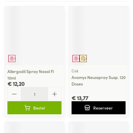
Geneesmiddel
Geneesmiddel
Op voorschrift
Gsk
Allergodil Spray Nasal Fl
Avamys Neusspray Susp. 120
10ml
€ 12,20
Doses
Aantal
€ 13,77
Bestel
Reserveer