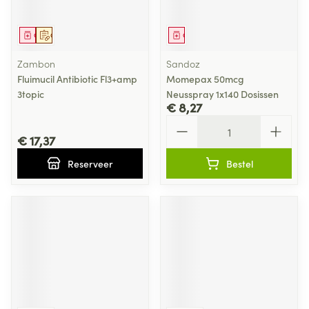
Geneesmiddel
Op voorschrift
Geneesmiddel
Zambon
Sandoz
Fluimucil Antibiotic Fl3+amp
Momepax 50mcg
3topic
Neusspray 1x140 Dosissen
€ 8,27
Aantal
€ 17,37
Reserveer
Bestel