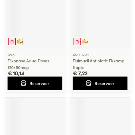
Geneesmiddel
Op voorschrift
Geneesmiddel
Op voorschrift
Gsk
Zambon
Flixonase Aqua Doses
Fluimucil Antibiotic Fl1+amp
120x50mcg
1topic
€ 10,14
€ 7,22
Reserveer
Reserveer