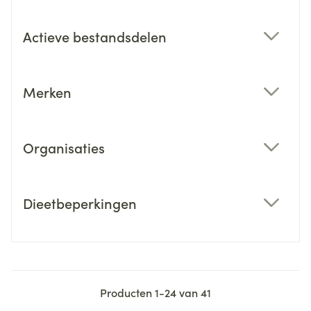
Actieve bestandsdelen
filter
Merken
filter
Organisaties
filter
Dieetbeperkingen
filter
Producten
1
-
24
van
41