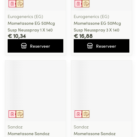
Geneesmiddel
Op voorschrift
Geneesmiddel
Op voorschrift
Eurogenerics (EG)
Eurogenerics (EG)
Mometasone EG 50Mcg
Mometasone EG 50Mcg
Susp Neusspray 1 X 140
Susp Neusspray 3 X 140
€ 10,34
€ 16,88
Reserveer
Reserveer
Geneesmiddel
Op voorschrift
Geneesmiddel
Op voorschrift
Sandoz
Sandoz
Mometasone Sandoz
Mometasone Sandoz