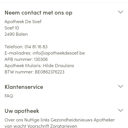
Neem contact met ons op
Apotheek De Soef
Soef 10
2490
Balen
Telefoon:
014 81 16 83
E-mailadres:
info@
apotheekdesoef.be
APB nummer:
130306
Apotheek titularis:
Hilde Draulans
BTW nummer:
BE0862376223
Klantenservice
FAQ
Uw apotheek
Over ons
Nuttige links
Gezondheidsnieuws
Apotheker
van wacht
Voorschrift
Zorgtarieven