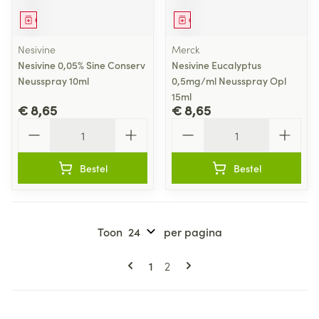
Geneesmiddel
Geneesmiddel
Nesivine
Merck
Nesivine 0,05% Sine Conserv
Nesivine Eucalyptus
Neusspray 10ml
0,5mg/ml Neusspray Opl
15ml
€ 8,65
€ 8,65
Aantal
Aantal
Bestel
Bestel
Toon
per pagina
Pagina's
U lees momenteel pagina
Pagina
1
2