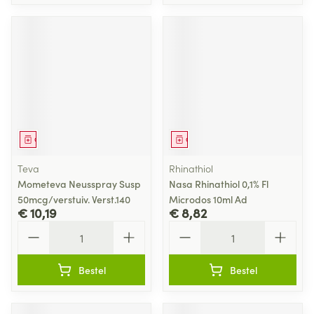
Geneesmiddel
Geneesmiddel
Teva
Rhinathiol
Mometeva Neusspray Susp
Nasa Rhinathiol 0,1% Fl
50mcg/verstuiv. Verst.140
Microdos 10ml Ad
€ 10,19
€ 8,82
Aantal
Aantal
Bestel
Bestel