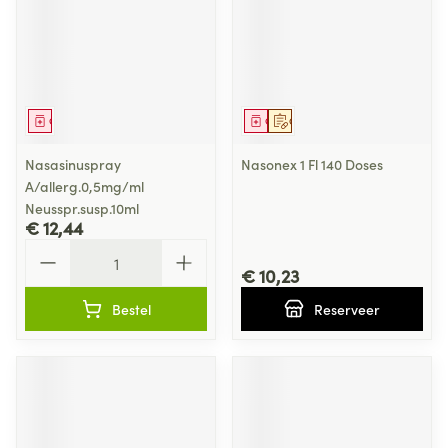
Geneesmiddel
Geneesmiddel
Op voorschrift
Nasasinuspray
Nasonex 1 Fl 140 Doses
A/allerg.0,5mg/ml
Neusspr.susp.10ml
€ 12,44
Aantal
€ 10,23
Bestel
Reserveer