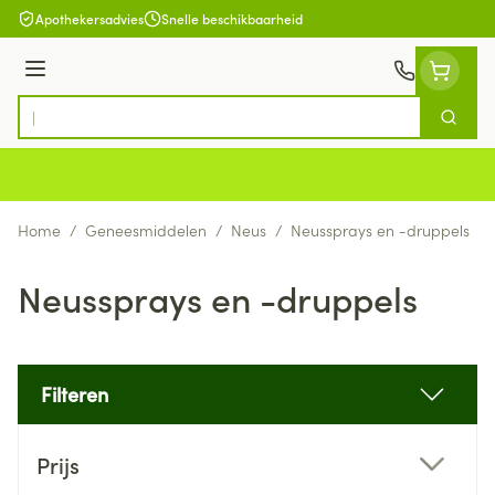
Ga naar de inhoud
Apothekersadvies
Snelle beschikbaarheid
Menu
Zoek
Product, merk, categorie...
Home
/
Geneesmiddelen
/
Neus
/
Neussprays en -druppels
Neussprays en -druppels
Filteren
Doorgaan naar productlijst
Prijs
filter