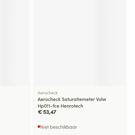
rende
Parfums en
geurproducten
Aerocheck
CBD
Aerocheck Saturatiemeter Volw
Hp011-fce Henrotech
€ 53,47
Niet beschikbaar