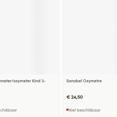
ging
Supplementen
Insectenwe
Mondmaskers
middelen
ssen
 -
id
d
emeter/oxymeter Kind 3-
Sanobel Oxymetre
Zelfbruiner
Scheren
€ 24,50
schikbaar
Niet beschikbaar