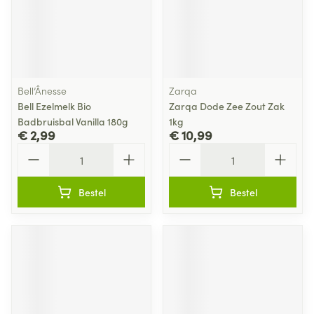
Bell’Ânesse
Zarqa
Bell Ezelmelk Bio
Zarqa Dode Zee Zout Zak
Badbruisbal Vanilla 180g
1kg
€ 2,99
€ 10,99
Aantal
Aantal
Bestel
Bestel