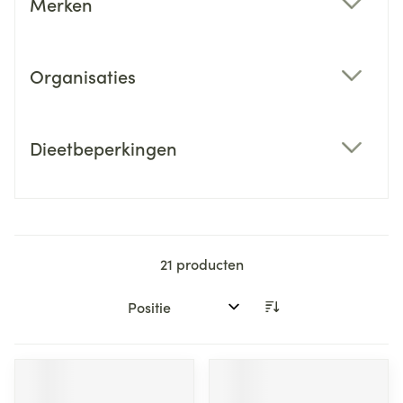
Merken
filter
Organisaties
filter
Dieetbeperkingen
filter
21
producten
Sorteer op: