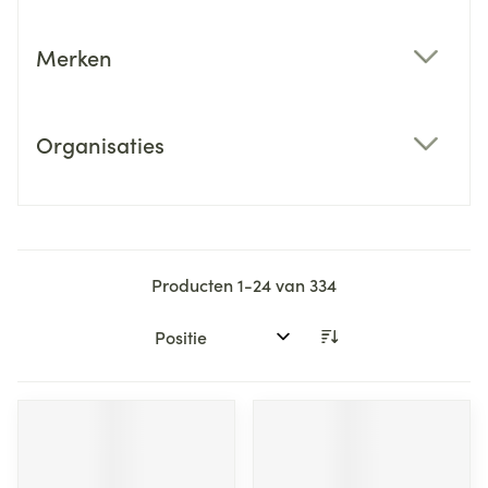
Merken
filter
Organisaties
filter
Producten
1
-
24
van
334
Sorteer op: