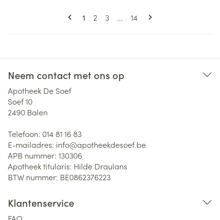
Pagina's
U lees momenteel pagina
Pagina
Pagina
Pagina
1
2
3
...
14
Neem contact met ons op
Apotheek De Soef
Soef 10
2490
Balen
Telefoon:
014 81 16 83
E-mailadres:
info@
apotheekdesoef.be
APB nummer:
130306
Apotheek titularis:
Hilde Draulans
BTW nummer:
BE0862376223
Klantenservice
FAQ