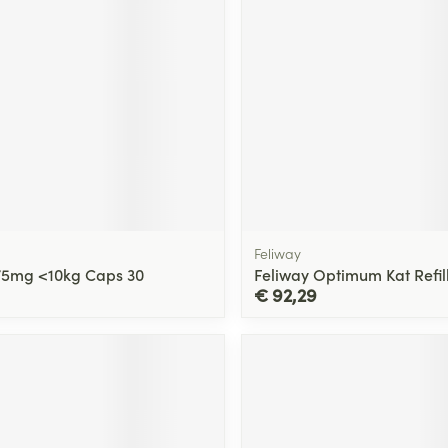
ging
Supplementen
Insectenwe
Mondmaskers
middelen
ssen
 -
id
d
Feliway
75mg <10kg Caps 30
Feliway Optimum Kat Refill
€ 92,29
Zelfbruiner
Scheren