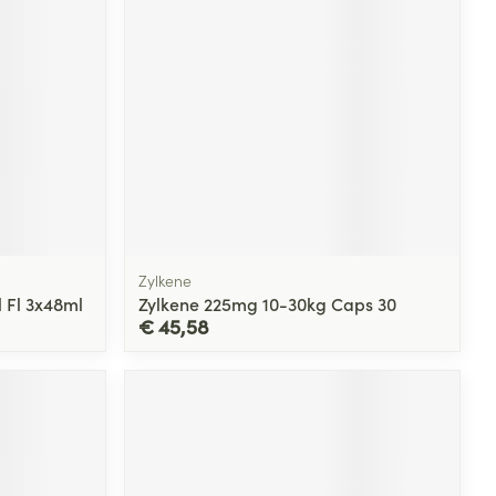
rende
Parfums en
geurproducten
Zylkene
 Fl 3x48ml
Zylkene 225mg 10-30kg Caps 30
€ 45,58
CBD