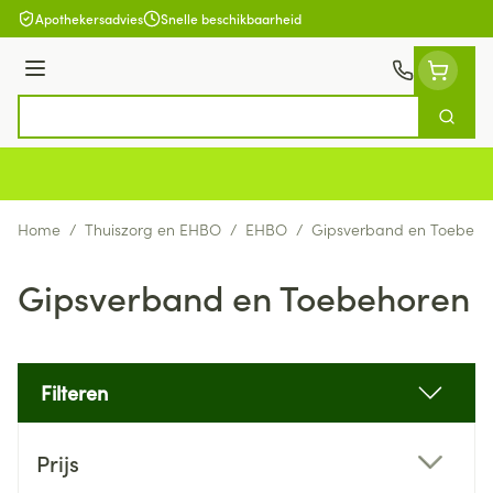
Ga naar de inhoud
Apothekersadvies
Snelle beschikbaarheid
Menu
Zoek
Product, merk, categorie...
Home
/
Thuiszorg en EHBO
/
EHBO
/
Gipsverband en Toebeho
Gipsverband en Toebehoren
Filteren
Doorgaan naar productlijst
Prijs
filter