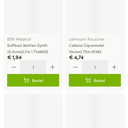
BSN Medical
Lohmann Rauscher
Soffban Watten Synth
Cellona Gipswindel
10,0cmx2,7m 1 7148605
10cmx2.75m 91382
€ 1,94
€ 4,74
Aantal
Aantal
Bestel
Bestel