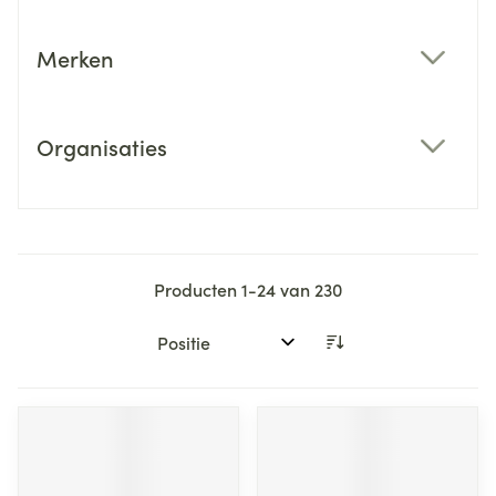
Merken
filter
Organisaties
filter
Producten
1
-
24
van
230
Sorteer op: