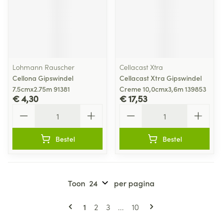
Lohmann Rauscher
Cellacast Xtra
Cellona Gipswindel
Cellacast Xtra Gipswindel
7.5cmx2.75m 91381
Creme 10,0cmx3,6m 139853
€ 4,30
€ 17,53
Aantal
Aantal
Bestel
Bestel
Toon
per pagina
Pagina's
U lees momenteel pagina
Pagina
Pagina
Pagina
1
2
3
...
10