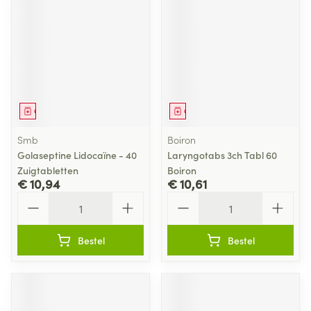
Geneesmiddel
Geneesmiddel
Smb
Boiron
Golaseptine Lidocaïne - 40
Laryngotabs 3ch Tabl 60
Zuigtabletten
Boiron
€ 10,94
€ 10,61
Aantal
Aantal
Bestel
Bestel