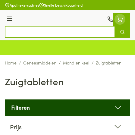
Ga naar de inhoud
Apothekersadvies
Snelle beschikbaarheid
Menu
Zoek
Product, merk, categorie...
Home
/
Geneesmiddelen
/
Mond en keel
/
Zuigtabletten
Zuigtabletten
Filteren
Doorgaan naar productlijst
Prijs
filter