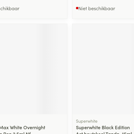
schikbaar
Niet beschikbaar
Superwhite
Max White Overnight
Superwhite Black Edition
g Pen 2,5ml Nf
Act.houtskool Tandp. 15ml