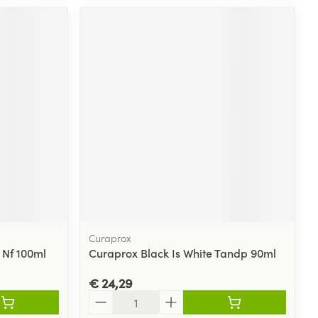
Curaprox
 Nf 100ml
Curaprox Black Is White Tandp 90ml
€ 24,29
Aantal