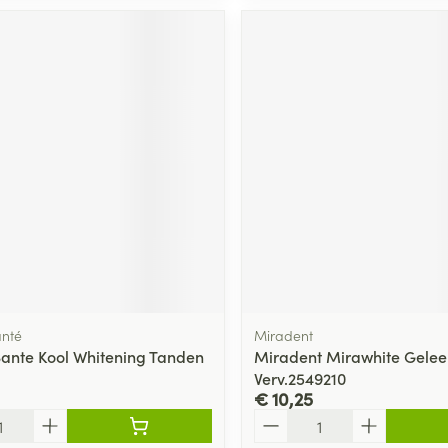
anté
Miradent
Sante Kool Whitening Tanden
Miradent Mirawhite Gelee
Verv.2549210
€ 10,25
Aantal