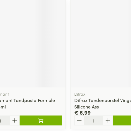
ging
Supplementen
Insectenwe
Mondmaskers
middelen
ssen
 -
id
d
Zelfbruiner
Scheren
amant
Difrax
amant Tandpasta Formule
Difrax Tandenborstel Ving
5ml
Silicone Ass
€ 6,99
Aantal