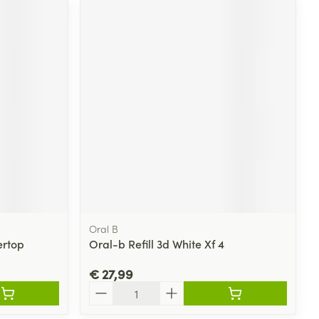
rende
Parfums en
geurproducten
CBD
Oral B
ertop
Oral-b Refill 3d White Xf 4
€ 27,99
Aantal