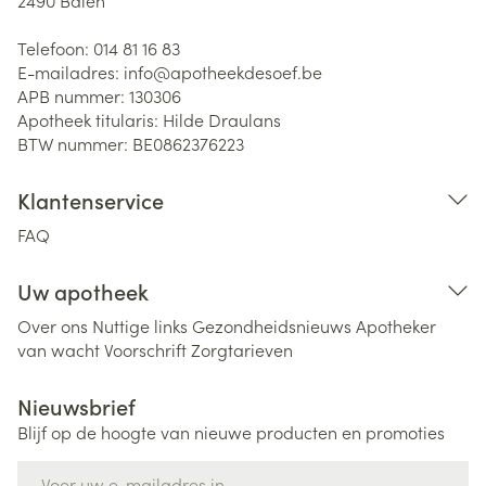
2490
Balen
Telefoon:
014 81 16 83
E-mailadres:
info@
apotheekdesoef.be
APB nummer:
130306
Apotheek titularis:
Hilde Draulans
BTW nummer:
BE0862376223
Klantenservice
FAQ
Uw apotheek
Over ons
Nuttige links
Gezondheidsnieuws
Apotheker
van wacht
Voorschrift
Zorgtarieven
Nieuwsbrief
Blijf op de hoogte van nieuwe producten en promoties
E-mail adres