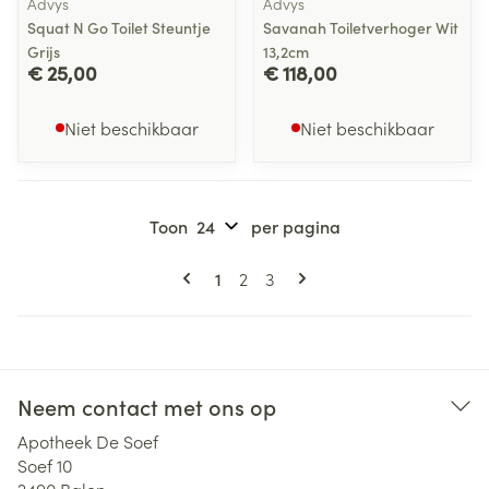
Advys
Advys
Squat N Go Toilet Steuntje
Savanah Toiletverhoger Wit
Grijs
13,2cm
€ 25,00
€ 118,00
Niet beschikbaar
Niet beschikbaar
Toon
per pagina
Pagina's
U lees momenteel pagina
Pagina
Pagina
1
2
3
Neem contact met ons op
Apotheek De Soef
Soef 10