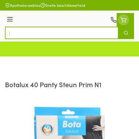
Ga naar de inhoud
Apothekersadvies
Snelle beschikbaarheid
Menu
Zoek
Product, merk, categorie...
Botalux 40 Panty Steun Prim N1