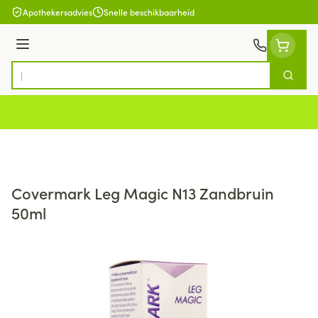
Ga naar de inhoud
Apothekersadvies
Snelle beschikbaarheid
Menu
Zoek
Product, merk, categorie...
Covermark Leg Magic N13 Zandbruin
50ml