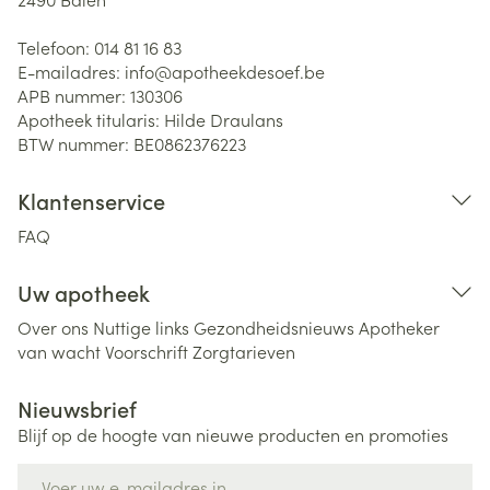
Telefoon:
014 81 16 83
E-mailadres:
info@
apotheekdesoef.be
APB nummer:
130306
Apotheek titularis:
Hilde Draulans
BTW nummer:
BE0862376223
Klantenservice
FAQ
Uw apotheek
Over ons
Nuttige links
Gezondheidsnieuws
Apotheker
van wacht
Voorschrift
Zorgtarieven
Nieuwsbrief
Blijf op de hoogte van nieuwe producten en promoties
E-mail adres