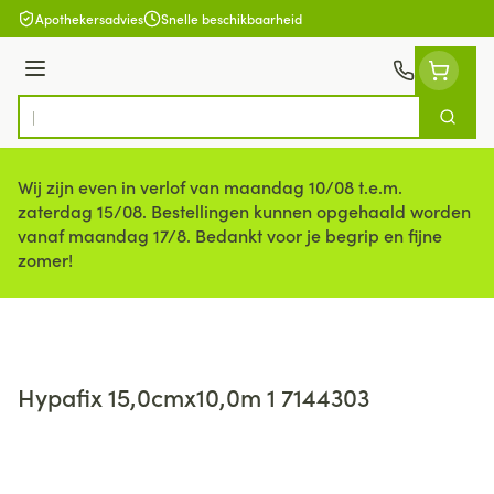
Ga naar de inhoud
Apothekersadvies
Snelle beschikbaarheid
Menu
Zoek
Product, merk, categorie...
Wij zijn even in verlof van maandag 10/08 t.e.m.
zaterdag 15/08. Bestellingen kunnen opgehaald worden
vanaf maandag 17/8. Bedankt voor je begrip en fijne
zomer!
Hypafix 15,0cmx10,0m 1 7144303