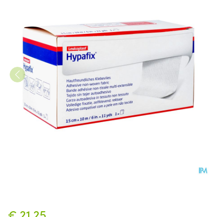
Hypafix 15,0cmx10,0m 1 7144
€ 21,25