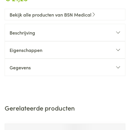
Bekijk alle producten van BSN Medical
Beschrijving
Eigenschappen
Gegevens
Gerelateerde producten
Navigeren door de elementen van de carrousel is mogelijk m
Druk om carrousel over te slaan
Druk op om naar carrouselnavigatie te gaan