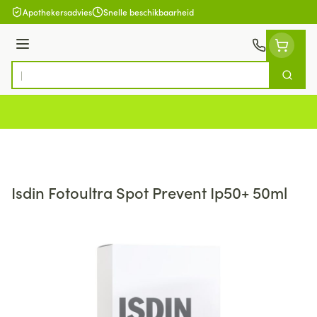
Ga naar de inhoud
Apothekersadvies
Snelle beschikbaarheid
Menu
Zoek
Product, merk, categorie...
Isdin Fotoultra Spot Prevent Ip50+ 50ml