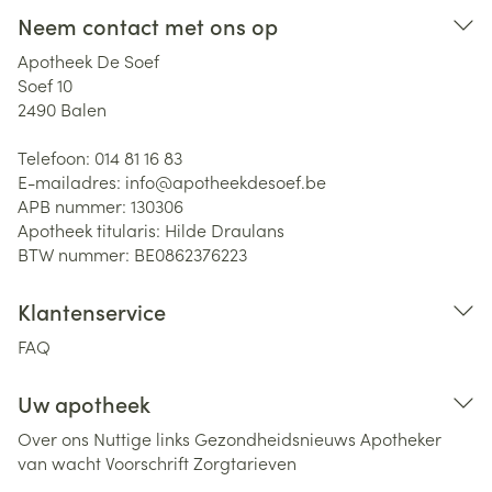
Neem contact met ons op
Apotheek De Soef
Soef 10
2490
Balen
Telefoon:
014 81 16 83
E-mailadres:
info@
apotheekdesoef.be
APB nummer:
130306
Apotheek titularis:
Hilde Draulans
BTW nummer:
BE0862376223
Klantenservice
FAQ
Uw apotheek
Over ons
Nuttige links
Gezondheidsnieuws
Apotheker
van wacht
Voorschrift
Zorgtarieven